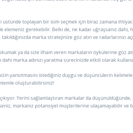
.
ini üstünde toplayan bir isim seçmek için biraz zamana ihtiyac
 elemeniz gerekebilir. Belki de, ne kadar uğraşsanız dahi, ha
takıldığınızda marka stratejinize göz atın ve radarlarınızı aç
nı okumak ya da size ilham veren markaların öykülerine göz a
nı dahi marka adınızı yaratma sürecinizde etkili olarak kullana
zin yansıtmasını istediğiniz duygu ve düşüncülerin kelimeler
ntemle oluşturabilirsiniz!
ıkıyor. Yerini sağlamlaştıran markalar da düşünüldüğünde, 
rseniz, markanız potansiyel müşterilerine ulaşamayabilir ve baş