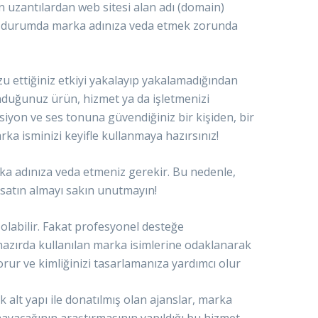
en uzantılardan web sitesi alan adı (domain)
nuz durumda marka adınıza veda etmek zorunda
u ettiğiniz etkiyi yakalayıp yakalamadığından
unduğunuz ürün, hizmet ya da işletmenizi
ksiyon ve ses tonuna güvendiğiniz bir kişiden, bir
ka isminizi keyifle kullanmaya hazırsınız!
rka adınıza veda etmeniz gerekir. Bu nedenle,
ı satın almayı sakın unutmayın!
 olabilir. Fakat profesyonel desteğe
hazırda kullanılan marka isimlerine odaklanarak
rur ve kimliğinizi tasarlamanıza yardımcı olur
alt yapı ile donatılmış olan ajanslar, marka
ayacağının araştırmasının yapıldığı bu hizmet