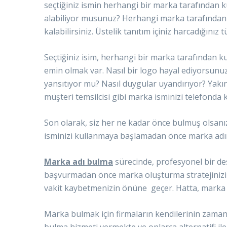
seçtiğiniz ismin herhangi bir marka tarafından ku
alabiliyor musunuz? Herhangi marka tarafından 
kalabilirsiniz. Üstelik tanıtım içiniz harcadığınız
Seçtiğiniz isim, herhangi bir marka tarafından 
emin olmak var. Nasıl bir logo hayal ediyorsunu
yansıtıyor mu? Nasıl duygular uyandırıyor? Yakın 
müşteri temsilcisi gibi marka isminizi telefonda
Son olarak, siz her ne kadar önce bulmuş olsanız
isminizi kullanmaya başlamadan önce marka adınızı
Marka adı bulma
sürecinde, profesyonel bir des
başvurmadan önce marka oluşturma stratejinizi b
vakit kaybetmenizin önüne geçer. Hatta, marka ol
Marka bulmak için firmaların kendilerinin zaman
bulma hizmeti vermekte ve onlarca alternatifi i