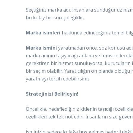
Seçtiğiniz marka adı, insanlara sunduğunuz hizme
bu kolay bir süreç değildir.
Marka isimleri
hakkında edineceğiniz temel bilg
Marka ismini
yaratmadan önce, söz konusu adın n
marka adının taşıyacağı anlamı ve temsil edecekl
gerektiren bir hizmet sunuluyorsa, kurucuların is
bir seçim olabilir. Yaratıcılığın ön planda olduğ
yaratmayı tercih edebilirsiniz.
Stratejinizi Belirleyin!
Öncelikle, hedeflediğiniz kitlenin taşıdığı özelli
özellikleri tek tek not edin. İnsanların size gü
isminizin sadece kulağa hoş gelmesi yeterli deği