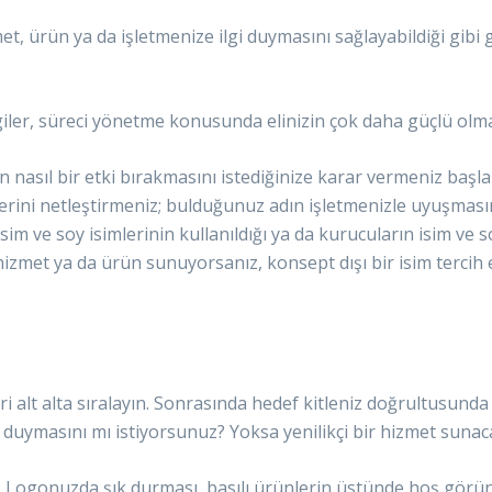
t, ürün ya da işletmenize ilgi duymasını sağlayabildiği gibi
iler, süreci yönetme konusunda elinizin çok daha güçlü olmas
asıl bir etki bırakmasını istediğinize karar vermeniz başlan
erini netleştirmeniz; bulduğunuz adın işletmenizle uyuşmasın
im ve soy isimlerinin kullanıldığı ya da kurucuların isim ve 
u hizmet ya da ürün sunuyorsanız, konsept dışı bir isim tercih
kleri alt alta sıralayın. Sonrasında hedef kitleniz doğrultusu
ven duymasını mı istiyorsunuz? Yoksa yenilikçi bir hizmet sun
l. Logonuzda şık durması, basılı ürünlerin üstünde hoş görün