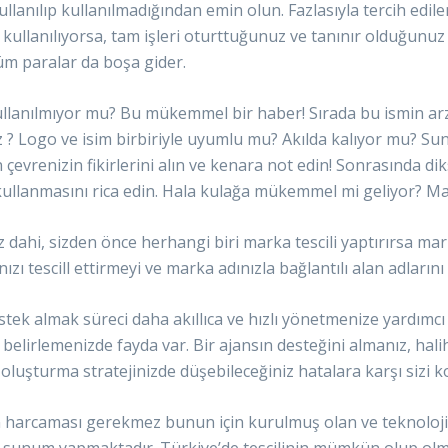
llanılıp kullanılmadığından emin olun. Fazlasıyla tercih edil
kullanılıyorsa, tam işleri oturttuğunuz ve tanınır olduğu
 tüm paralar da boşa gider.
kullanılmıyor mu? Bu mükemmel bir haber! Sırada bu ismin arz
z ? Logo ve isim birbiriyle uyumlu mu? Akılda kalıyor mu? S
çevrenizin fikirlerini alın ve kenara not edin! Sonrasında di
 kullanmasını rica edin. Hala kulağa mükemmel mi geliyor? Mar
 dahi, sizden önce herhangi biri marka tescili yaptırırsa ma
 tescill ettirmeyi ve marka adınızla bağlantılı alan adların
tek almak süreci daha akıllıca ve hızlı yönetmenize yardımcı
elirlemenizde fayda var. Bir ajansın desteğini almanız, hali
uşturma stratejinizde düşebileceğiniz hatalara karşı sizi ko
 harcaması gerekmez bunun için kurulmuş olan ve teknolojik 
le sunum yapmaktadır. Türkiye’de tescilinin mümkün olup olm